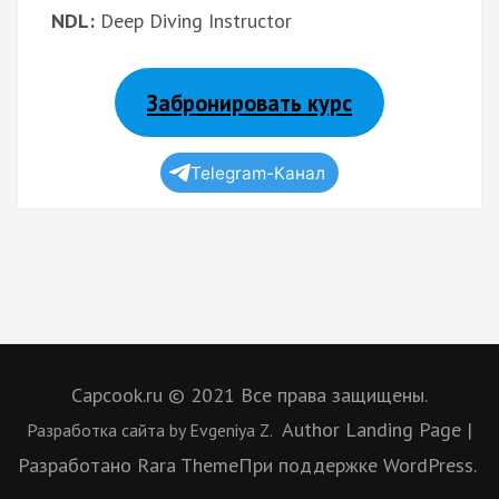
NDL:
Deep Diving Instructor
Забронировать курс
Telegram-Канал
Capcook.ru © 2021 Все права защищены.
Author Landing Page |
Разработка сайта
by Evgeniya Z.
Разработано
Rara Theme
При поддержке
WordPress.